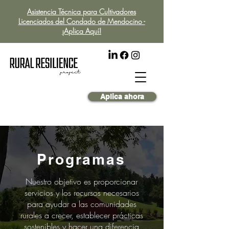
Asistencia Técnica para Cultivadores
Licenciados del Condado de Mendocino -
¡Aplica Aquí!
Aplica ahora
Programas
Nuestro objetivo es proporcionar
servicios y los recursos necesarios
para ayudar a las comunidades
rurales a crecer, establecer prácticas
sostenibles y hacer una diferencia