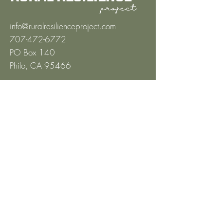
info@ruralresilienceproject.com
707-472-6772
PO Box 140
Philo, CA 95466
Aplica ahora
Sobre
Misión y Valores
Liderazgo
Junta Directiva
Alianzas